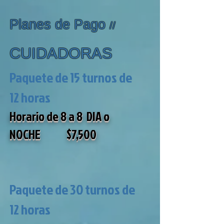
Planes de Pago
//
CUIDADORAS
Paquete de 15 turnos de
12 horas
Horario de 8 a 8 DIA o
NOCHE $7,5
00
Paquete de 30 turnos de
12 h
oras