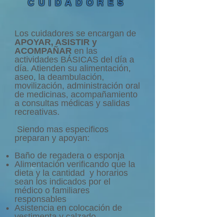
CUIDADORES
Los cuidadores se encargan de
APOYAR, ASISTIR y
ACOMPAÑAR
en las
actividades BÁSICAS del día a
día. Atienden su alimentación,
aseo, la deambulación,
movilización, administración oral
de medicinas, acompañamiento
a consultas médicas y salidas
recreativas.
Siendo mas especificos
preparan y apoyan:
​Baño de regadera o esponja
Alimentación verificando que la
dieta y la cantidad y horarios
sean los indicados por el
médico o familiares
responsables
Asistencia en colocación de
vestimenta y calzado