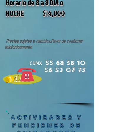
Horario de 8 a 8 DIA o
NOCHE $14
,000
Precios sujetos a cambios.
Favor de confirmar
telefonicamente
55 68 38 10
CDMX
56 52 07 73
Llama
ACTIVIDADES Y
FUNCIONES DE