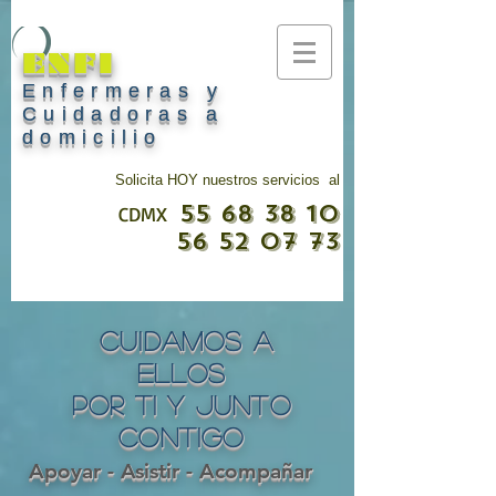
ENFI
Enfermeras y
Cuidadoras a
domicilio
Solicita HOY nuestros servicios al
55 68 38 10
CDMX
56 52 07 73
Cuidamos a
ellos
por ti y junto
contigo
Apoyar - Asistir - Acompañar