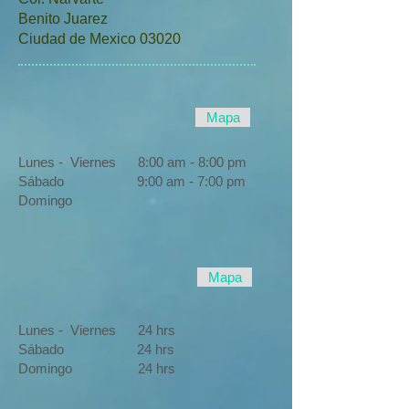
Benito Juarez
Ciudad de Mexico 03020
Mapa
Lunes - Viernes 8:00 am - 8:00 pm
Sábado 9:00 am - 7:00 pm
Domingo
Mapa
Lunes - Viernes 24 hrs
Sábado 24 hrs
Domingo 24 hrs