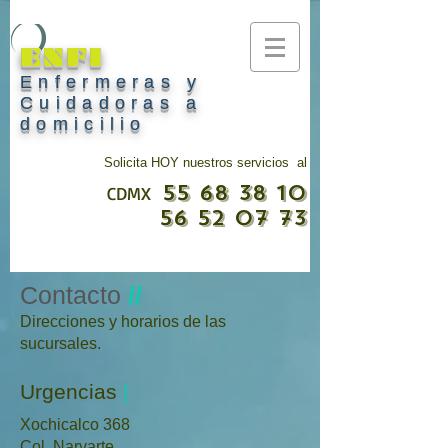
ENFI
Enfermeras y
Cuidadoras a
domicilio
Solicita HOY nuestros servicios al
55 68 38 10
CDMX
56 52 07 73
Contacto
//
Direcciones y horarios de las
sucursales.
Urgencias
|
Xochicalco 368
Col. Narvarte