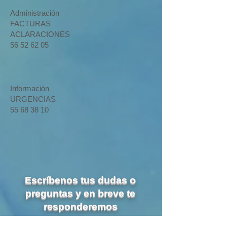
Administración
FACTURAS
ACLARACIONES
56 52 62 05
Información
URGENCIAS
55 68 38 10
Escríbenos tus dudas o
preguntas y en breve te
responderemos