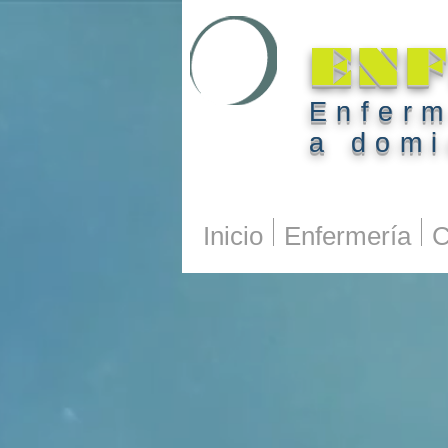
ENF
Enferm
a domi
Inicio
Enfermería
C