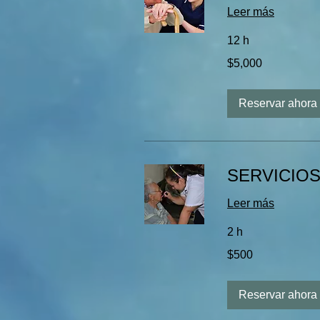
Leer más
12 h
5,000
$5,000
pesos
mexicanos
Reservar ahora
SERVICIOS
Leer más
2 h
500
$500
pesos
mexicanos
Reservar ahora