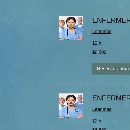
ENFERMERÍ
Leer más
12 h
6,500
$6,500
pesos
mexicanos
Reservar ahora
ENFERMER
Leer más
12 h
6,500